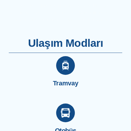
Search
varius lectus et vulputate lobortis. Quisque
for:
accumsan sed leo eu euismod. Nam rutrum arcu ac
mauris facilisis, suscipit facilisis felis faucibus.
Ulaşım Modları
Tramvay
Otobüs